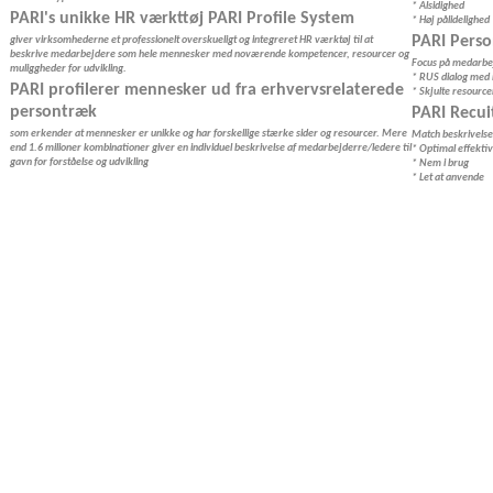
* Alsidighed
PARI's unikke HR værkttøj PARI Profile System
* Høj pålidelighed
PARI Perso
giver virksomhederne et professionelt overskueligt og integreret HR værktøj til at
beskrive medarbejdere som hele mennesker med noværende kompetencer, resourcer og
Focus på medarbej
muliggheder for udvikling.
* RUS dialog med 
PARI profilerer mennesker ud fra erhvervsrelaterede
* Skjulte resourc
persontræk
PARI Recui
som erkender at mennesker er unikke og har forskellige stærke sider og resourcer. Mere
Match beskrivelse
end 1.6 milioner kombinationer giver en individuel beskrivelse af medarbejderre/ledere til
* Optimal effekti
gavn for forståelse og udvikling
* Nem i brug
* Let at anvende